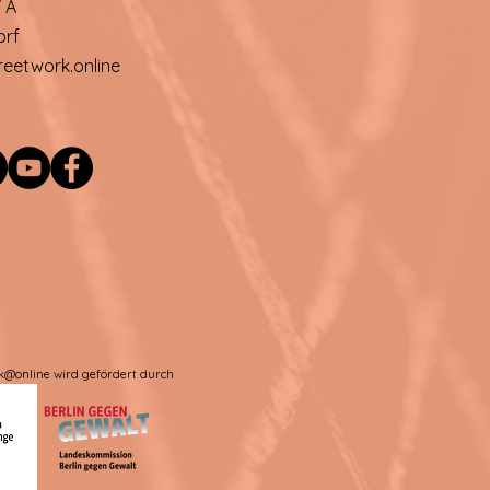
 A
orf
reetwork.online
rk@online wird gefördert durch