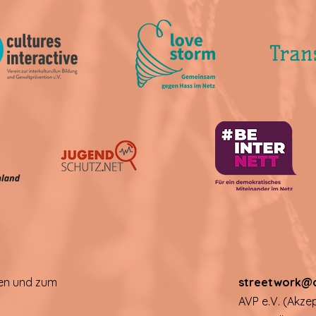
gen und zum
streetwork@o
AVP e.V. (Akze