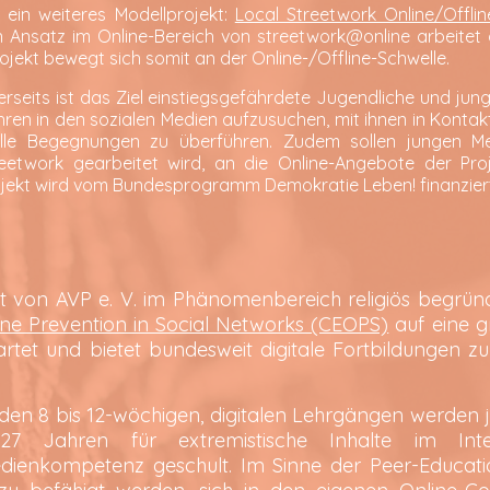
 ein weiteres Modellprojekt:
Local Streetwork Online/Offlin
Ansatz im Online-Bereich von streetwork@online arbeitet d
ojekt bewegt sich somit an der Online-/Offline-Schwelle.
erseits ist das Ziel einstiegsgefährdete Jugendliche und ju
ren in den sozialen Medien aufzusuchen, mit ihnen in Kontak
elle Begegnungen zu überführen. Zudem sollen jungen Me
reetwork gearbeitet wird, an die Online-Angebote der Pr
jekt wird vom Bundesprogramm Demokratie Leben! finanzier
ekt von AVP e. V. im Phänomenbereich religiös begrü
ine Prevention in Social Networks (CEOPS)
auf eine g
artet und bietet bundesweit digitale Fortbildungen
 den 8 bis 12-wöchigen, digitalen Lehrgängen werden
-27 Jahren für extremistische Inhalte im Inter
dienkompetenz geschult. Im Sinne der Peer-Educati