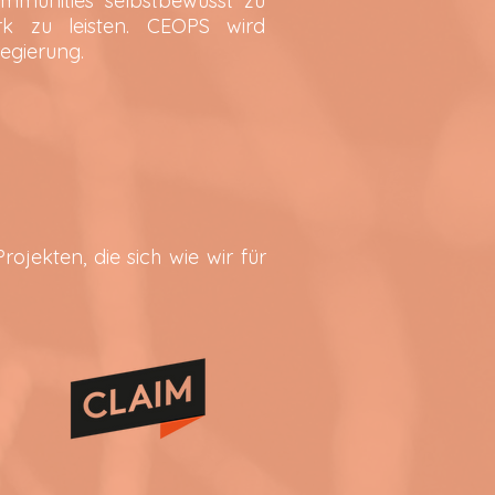
mmunities selbstbewusst zu
ork zu leisten. CEOPS wird
egierung.
jekten, die sich wie wir für