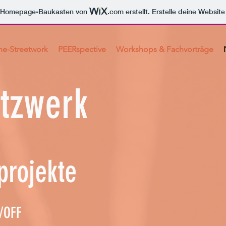
m Homepage-Baukasten von
.com
erstellt. Erstelle deine Websit
ne-Streetwork
PEERspective
Workshops & Fachvorträge
tzwerk
projekte
/OFF