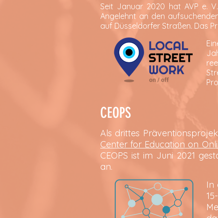
Seit Januar 2020 hat AVP e. V.
Angelehnt an den aufsuchenden 
auf Düsseldorfer Straßen. Das Pr
Ein
Jah
re
St
Pro
CEOPS
Als drittes Präventionsproj
Center for Education on Onl
CEOPS ist im Juni 2021 gest
an.
In
15
Me